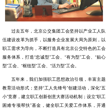
陕西
甘肃
青海
宁夏
新疆
内蒙古
黑龙江
过去五年，北京公交集团工会坚持以产业工人队
多语种频道
伍建设改革为抓手，以服务企业发展大局为原则，以
职工需求为导向，不断打造具有北京公交特色的工会
English
Español
Français
عربى
服务体系，打造“忠诚型”工会、“有为型”工会、“贴心
Русский язык
日本語
한국어
型”工会、“枢纽型”工会、“活力型”工会。
Deutsch
Português
五年来，我们加强职工思想政治引领，丰富主题
教育活动形式；坚持“工人先锋号”创建活动，深化“五
小”竞赛，建立职工创新创意大赛活动机制；设立“职工
困难专项帮扶”基金，健全职工关爱工作体系，开通