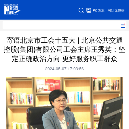
手机版
PC版本
网站无障碍
网站地图
寄语北京市工会十五大 | 北京公共交通
控股(集团)有限公司工会主席王秀英：坚
地方频道
定正确政治方向 更好服务职工群众
北京
天津
河北
山西
2024-05-07 17:03:56
辽宁
吉林
上海
江苏
浙江
安徽
福建
江西
山东
河南
湖北
湖南
广东
广西
海南
重庆
四川
贵州
云南
西藏