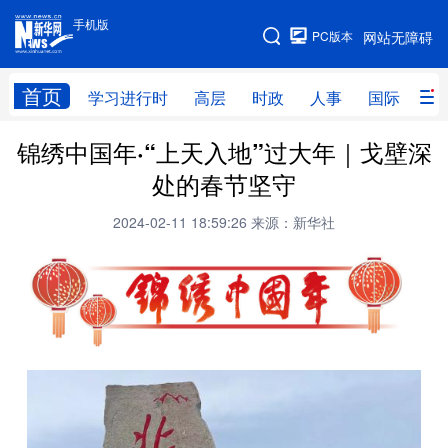
手机版
手机版
PC版本
网站无障碍
网站地图
首页
学习进行时
高层
时政
人事
国际
财
锦绣中国年·“上天入地”过大年｜戈壁深
学习进行时
高层
时政
人事
处的春节坚守
国际
财经
网评
港澳
2024-02-11 18:59:26
来源：新华社
台湾
思客智库
全球连线
教育
科技
科普
体育
文化
健康
军事
访谈
视频
图片
中央文件
金融
汽车
食品
人居
信息化
乡村振兴
溯源中国
城市
旅游
能源