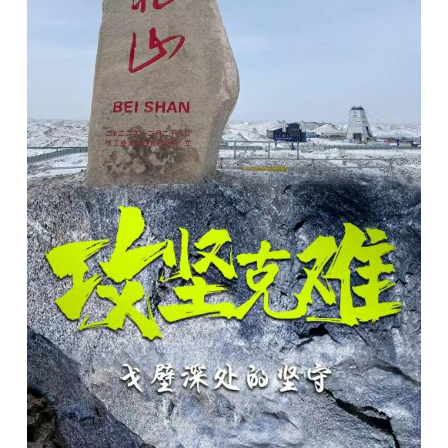
会展
彩票
娱乐
时尚
悦读
公益
书画
一带一路
亚太网
上市公司
投教基地
地方频道
北京
天津
河北
山西
辽宁
吉林
上海
江苏
浙江
安徽
福建
江西
山东
河南
湖北
湖南
广东
广西
海南
重庆