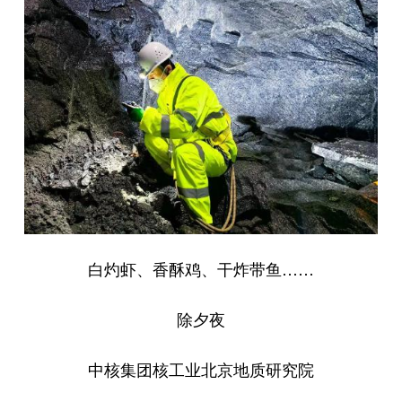
四川
贵州
云南
西藏
陕西
甘肃
青海
宁夏
新疆
内蒙古
黑龙江
多语种频道
English
Español
Français
عربى
Русский язык
日本語
한국어
Deutsch
Português
白灼虾、香酥鸡、干炸带鱼……
除夕夜
中核集团核工业北京地质研究院