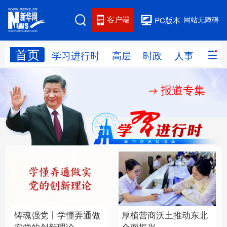
客户端
网站无障碍
PC版本
首页
网站地图
学习进行时
高层
时政
人事
国际
报道专集
学习进行时
高层
时政
人事
国际
财经
网评
港澳
台湾
思客智库
全球连线
教育
科技
科创
量子
体育
文化
书画
健康
军事
铸魂强党丨学懂弄通做
厚植营商沃土推动东北
访谈
视频
图片
政务