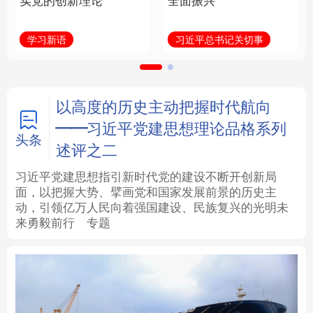
实党的创新理论
全面振兴
法律
中央文件
金融
汽车
学习新语
习近平总书记关切事
食品
人居
信息化
数字经济
学术中国
乡村振兴
银龄
溯源中国
以高度的历史主动把握时代航向
——习近平党建思想理论品格系列
城市
旅游
能源
会展
头条
述评之二
彩票
娱乐
时尚
悦读
习近平党建思想指引新时代党的建设不断开创新局
面，以把握大势、擘画党和国家发展前景的历史主
动，引领亿万人民向着强国建设、民族复兴的光明未
公益
一带一路
亚太网
上市公司
来勇毅前行
专题
文化产业
地方频道