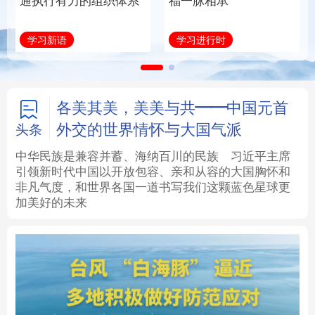
通执行有力的组织体系
福一脉相承
法律
中央文件
金融
汽车
学习新语
学习进行时
食品
人居
信息化
数字经济
学术中国
乡村振兴
银龄
溯源中国
各美其美，美美与共——中国元首
外交的世界情怀与大国气派
头条
城市
旅游
能源
会展
中华民族是兼容并蓄、海纳百川的民族
习近平主席
引领新时代中国以开放包容、亲和从容的大国胸怀和
彩票
娱乐
时尚
悦读
非凡气度，和世界各国一道书写我们这颗蓝色星球更
加美好的未来
公益
一带一路
亚太网
上市公司
文化产业
地方频道