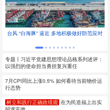
北京
天津
河北
山西
辽宁
吉林
上海
江苏
台风 “白海豚” 逼近 多地积极做好防范应对
浙江
安徽
福建
江西
山东
河南
湖北
湖南
专题丨
习近平党建思想理论品格系列述评：
广东
广西
海南
重庆
以强烈的使命担当勇担复兴重任
四川
贵州
云南
西藏
7月CPI同比上涨0.5%
如何看待当前物价运
陕西
甘肃
青海
宁夏
行态势
新疆
内蒙古
黑龙江
树立和践行正确政绩观
在为民造福上出实
招求实效