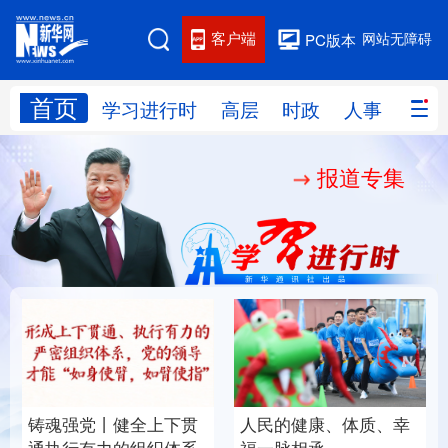
客户端
网站无障碍
PC版本
首页
网站地图
学习进行时
高层
时政
人事
国际
报道专集
学习进行时
高层
时政
人事
国际
财经
网评
港澳
台湾
思客智库
全球连线
教育
科技
科创
量子
体育
文化
书画
健康
军事
铸魂强党丨健全上下贯
人民的健康、体质、幸
访谈
视频
图片
政务