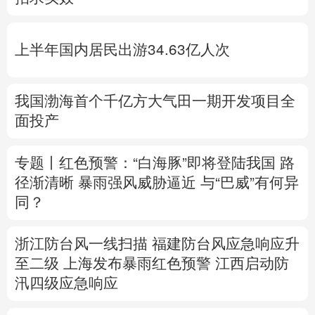
多语种频道
上半年国内居民出游34.63亿人次
English
Español
Français
عربى
Русский язык
日本語
한국어
我国渤海首个千亿方大气田一期开发项目全
面投产
Deutsch
Português
专题丨
红色预警：“白海豚”即将登陆我国 路
径渐清晰
暴雨强风威胁逼近
与“巴威”有何异
同？
浙江防台风一线扫描
福建防台风应急响应升
至二级
上海发布暴雨红色预警
江西启动防
汛四级应急响应