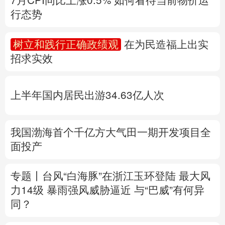
多语种频道
上半年国内居民出游34.63亿人次
English
Español
Français
عربى
Русский язык
日本語
한국어
我国渤海首个千亿方大气田一期开发项目全
面投产
Deutsch
Português
专题丨
台风“白海豚”在浙江玉环登陆 最大风
力14级
暴雨强风威胁逼近
与“巴威”有何异
同？
浙江防台风一线扫描
福建防台风应急响应升
至二级
上海发布暴雨红色预警
江西启动防
汛四级应急响应