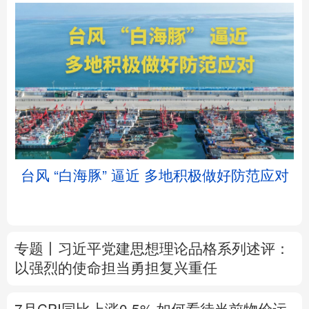
北京
天津
河北
山西
辽宁
吉林
上海
江苏
台风 “白海豚” 逼近 多地积极做好防范应对
浙江
安徽
福建
江西
山东
河南
湖北
湖南
专题丨
习近平党建思想理论品格系列述评：
广东
广西
海南
重庆
以强烈的使命担当勇担复兴重任
四川
贵州
云南
西藏
7月CPI同比上涨0.5%
如何看待当前物价运
陕西
甘肃
青海
宁夏
行态势
新疆
内蒙古
黑龙江
树立和践行正确政绩观
在为民造福上出实
招求实效