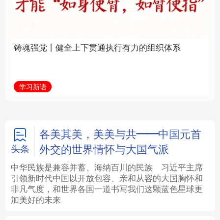
通执行有力的组织体系
福一脉相承
法律
中央文件
金融
汽车
学习新语
学习进行时
食品
人居
信息化
数字经济
学术中国
乡村振兴
银龄
溯源中国
各美其美，美美与共——中国元首
外交的世界情怀与大国气派
头条
城市
旅游
能源
会展
中华民族是兼容并蓄、海纳百川的民族
习近平主席
引领新时代中国以开放包容、亲和从容的大国胸怀和
彩票
娱乐
时尚
悦读
非凡气度，和世界各国一道书写我们这颗蓝色星球更
加美好的未来
公益
一带一路
亚太网
上市公司
文化产业
地方频道