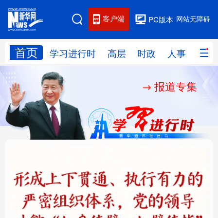
客户端
网站无障碍
PC版本
首页
网站地图
学习进行时
高层
时政
人事
国际
报道专集
学习进行时
高层
时政
人事
国际
财经
网评
港澳
台湾
思客智库
全球连线
教育
科技
科创
量子
体育
文化
书画
健康
军事
铸魂强党丨健全上下贯
人民的健康、体质、幸
访谈
视频
图片
政务