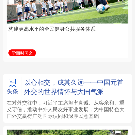
身公共服务体系
中国
法律
中央文件
金融
汽车
学而时习之
学习新语
食品
人居
信息化
数字经济
学术中国
乡村振兴
银龄
溯源中国
以心相交，成其久远——中国元首
外交的世界情怀与大国气派
头条
城市
旅游
能源
会展
在对外交往中，习近平主席坦率真诚、从容亲和、重
义守信，推动中外人民友好事业发展，为中国特色大
彩票
娱乐
时尚
悦读
国外交赢得广泛国际认同和深厚民意基础
公益
一带一路
亚太网
上市公司
文化产业
地方频道