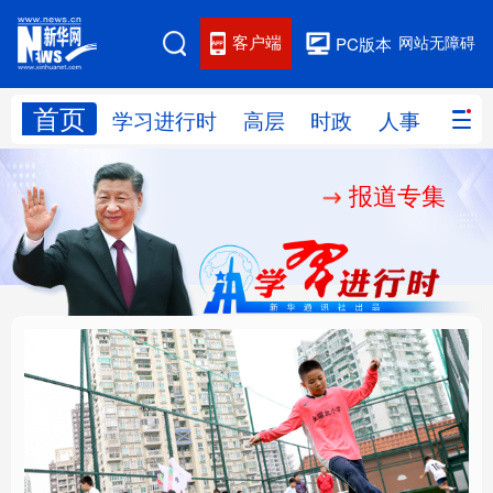
客户端
网站无障碍
PC版本
首页
网站地图
学习进行时
高层
时政
人事
国际
报道专集
学习进行时
高层
时政
人事
国际
财经
网评
港澳
台湾
思客智库
全球连线
教育
科技
科创
量子
体育
文化
书画
健康
军事
构建更高水平的全民健
乐享全民健身 共筑健康
访谈
视频
图片
政务