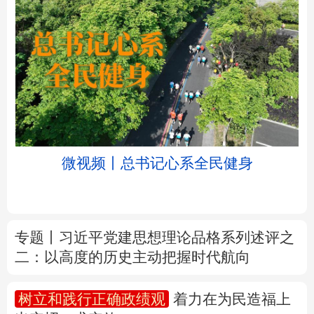
北京
天津
河北
山西
辽宁
吉林
上海
江苏
微视频丨总书记心系全民健身
浙江
安徽
福建
江西
山东
河南
湖北
湖南
专题丨
习近平党建思想理论品格系列述评之
二：以高度的历史主动把握时代航向
广东
广西
海南
重庆
四川
贵州
云南
西藏
树立和践行正确政绩观
着力在为民造福上
出实招、求实效
陕西
甘肃
青海
宁夏
新疆
内蒙古
黑龙江
新华时评丨在迎难而上中打开广阔天地