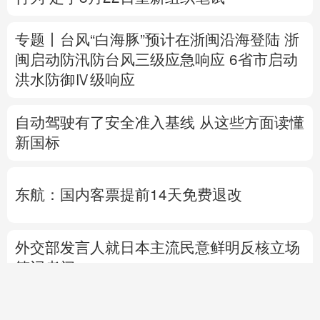
自动驾驶有了安全准入基线 从这些方面读懂
新国标
东航：国内客票提前14天免费退改
外交部发言人就日本主流民意鲜明反核立场
答记者问
国防部就近期涉军问题发布消息并答记者问
直击甘浙特高压长江大
时代人物丨
找到李杨的
活
跨越 高温下见证中国电
时候，南郑雨过天晴
人
网基建力量
用