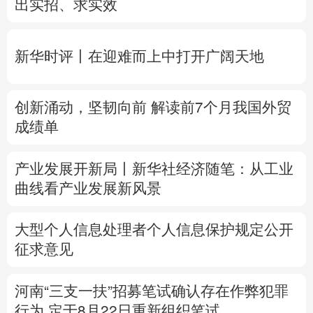
创新涌动，坚韧向前 解读前7个月我国外贸
多语种频道
成绩单
English
Español
Français
عربى
产业发展开新局丨
新华社经济随笔：从工业
Русский язык
日本語
한국어
曲线看产业发展新风景
Deutsch
Português
大型个人信息处理者个人信息保护规定公开
征求意见
河南“三支一扶”招募笔试确认存在作弊犯罪
行为
定于8月22日重新组织笔试
专题丨
台风“白海豚”预计在浙闽沿海登陆
浙
闽启动防汛防台风三级应急响应
6省市启动
洪水防御Ⅳ级响应