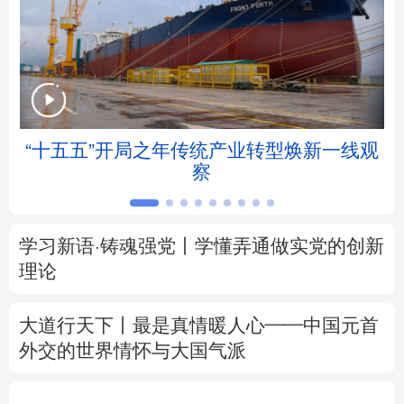
北京
天津
河北
山西
辽宁
吉林
上海
江苏
浙江
安徽
福建
江西
帧
“十五五”开局之年传统产业转型焕新一线观
察
山东
河南
湖北
湖南
广东
广西
海南
重庆
学习新语·铸魂强党丨学懂弄通做实党的创新
四川
贵州
云南
西藏
理论
陕西
甘肃
青海
宁夏
大道行天下丨最是真情暖人心——中国元首
外交的
世界
情怀与大国气派
新疆
内蒙古
黑龙江