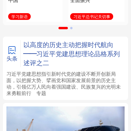
中国
全面振兴
法律
中央文件
金融
汽车
学习新语
习近平总书记关切事
食品
人居
信息化
数字经济
学术中国
乡村振兴
银龄
溯源中国
以高度的历史主动把握时代航向
——习近平党建思想理论品格系列
城市
旅游
能源
会展
头条
述评之二
彩票
娱乐
时尚
悦读
习近平党建思想指引新时代党的建设不断开创新局
面，以把握大势、擘画党和国家发展前景的历史主
动，引领亿万人民向着强国建设、民族复兴的光明未
公益
一带一路
亚太网
上市公司
来勇毅前行
专题
文化产业
地方频道