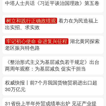
中塔人士共话《习近平谈治国理政》第五卷
多语种频道
树立和践行正确政绩观
着力在为民造福上
English
Español
Français
عربى
出实招、求实效
Русский язык
日本語
한국어
牢记初心使命 奋进复兴征程
湖北黄冈探索
Deutsch
Português
老区振兴特色路
《整治形式主义为基层减负若干规定》出台
两周年
观察
：为基层减负 促实干担当
权威快报丨前7个月我国货物贸易进出口超
30万亿元
31省份上半年外贸成绩单出炉 见证产业提