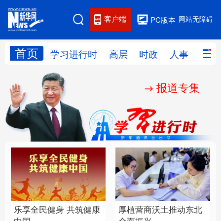
客户端
网站无障碍
PC版本
首页
网站地图
学习进行时
高层
时政
人事
国际
报道专集
学习进行时
高层
时政
人事
国际
财经
网评
港澳
台湾
思客智库
全球连线
教育
科技
科创
量子
体育
文化
书画
健康
军事
乐享全民健身 共筑健康
厚植营商沃土推动东北
访谈
视频
图片
政务