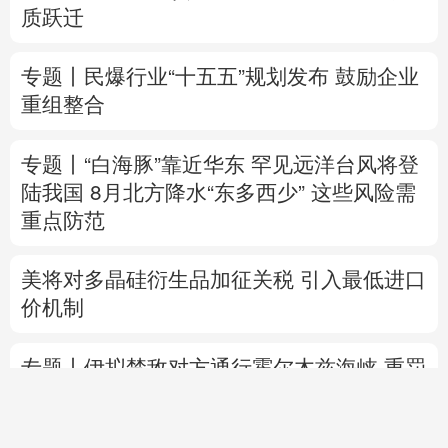
质跃迁
专题丨
民爆行业“十五五”规划发布 鼓励企业
重组整合
专题丨
“白海豚”靠近华东
罕见远洋台风将登
陆我国
8月北方降水“东多西少” 这些风险需
重点防范
美将对多晶硅衍生品加征关税 引入最低进口
价机制
专题丨
伊拟禁敌对方通行霍尔木兹海峡 重罚
违规者
伊媒：格什姆岛附近爆炸声系打
击“敌对目标”所致