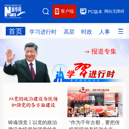
客户端
网站无障碍
PC版本
首页
网站地图
学习进行时
高层
时政
人事
国际
报道专集
学习进行时
高层
时政
人事
国际
财经
网评
港澳
台湾
思客智库
全球连线
教育
科技
科创
量子
体育
文化
书画
健康
军事
铸魂强党丨以党的政治
“作为千年古都，要把传
访谈
视频
图片
政务