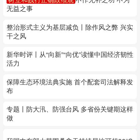
无益之事
多语种频道
整治形式主义为基层减负丨除作风之弊 兴实
English
Español
Français
عربى
干之风
Русский язык
日本語
한국어
新华时评丨从“向新”“向优”读懂中国经济韧性
Deutsch
Português
活力
保障生态环境法典实施 首个配套司法解释发
布
专题丨
防大汛、防强台风 多省份关键期这样
做