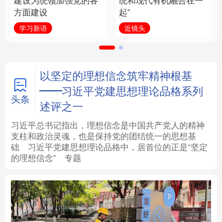
建设为统领加强党的各
统和现代有机融合在一
方面建设
起”
法律
中央文件
金融
汽车
学习新语
近镜头
食品
人居
信息化
数字经济
学术中国
乡村振兴
银龄
溯源中国
以坚定的理想信念筑牢精神根基
——习近平党建思想理论品格系列
城市
旅游
能源
会展
头条
述评之一
彩票
娱乐
时尚
悦读
习近平总书记指出，理想信念是中国共产党人的精神
支柱和政治灵魂，也是保持党的团结统一的思想基
础
习近平
党建思想理论品格中，居首位的正是“坚定
公益
一带一路
亚太网
上市公司
的理想信念”
专题
文化产业
地方频道