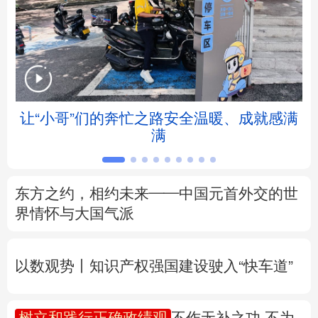
北京
天津
河北
山西
辽宁
吉林
上海
江苏
浙江
安徽
福建
江西
让“小哥”们的奔忙之路安全温暖、成就感满
满
山东
河南
湖北
湖南
广东
广西
海南
重庆
东方之约，相约未来——中国元首外交的世
四川
贵州
云南
西藏
界情怀与大国气派
陕西
甘肃
青海
宁夏
以数观势丨知识产权强国建设驶入“快车道”
新疆
内蒙古
黑龙江
树立和践行正确政绩观
不作无补之功 不为